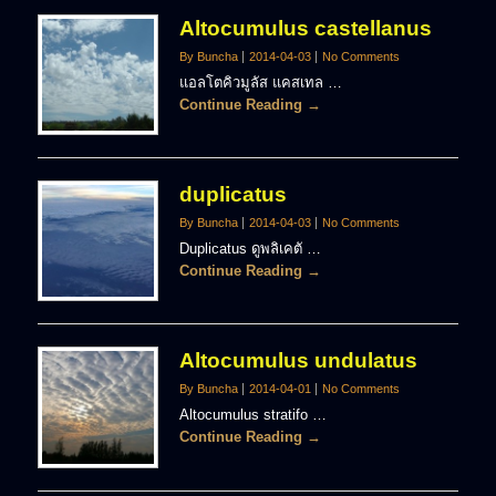
Altocumulus castellanus
By Buncha
2014-04-03
No Comments
แอลโตคิวมูลัส แคสเทล …
Continue Reading →
duplicatus
By Buncha
2014-04-03
No Comments
Duplicatus ดูพลิเคตั …
Continue Reading →
Altocumulus undulatus
By Buncha
2014-04-01
No Comments
Altocumulus stratifo …
Continue Reading →