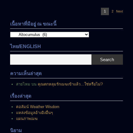
แนะแนว
Page
1
2
Page
Next
เรื่อง
เนื้อหาที่มีอยู่ ณ ขณะนี้
เนื้อหา
ที่
มี
ไทย/ENGLISH
อยู่
ณ
Search
ขณะ
นี้
ความเห็นล่าสุด
สายไหม
บน
คุณตกหลุมรักเมฆเข้าแล้ว…ใช่หรือไม่?
เรื่องล่าสุด
คอลัมน์ Weather Wisdom
แหล่งข้อมูลอ้างอิงอื่นๆ
แผนภาพเมฆ
นิยาม