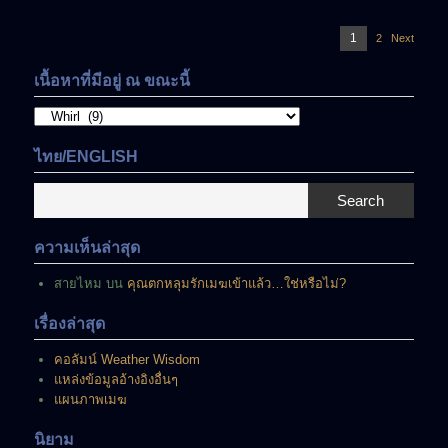
แนะแนว
Page
1
2
Page
Next
เรื่อง
เนื้อหาที่มีอยู่ ณ ขณะนี้
เนื้อหา
ที่
มี
ไทย/ENGLISH
อยู่
ณ
Search
ขณะ
นี้
ความเห็นล่าสุด
สายไหม
บน
คุณตกหลุมรักเมฆเข้าแล้ว…ใช่หรือไม่?
เรื่องล่าสุด
คอลัมน์ Weather Wisdom
แหล่งข้อมูลอ้างอิงอื่นๆ
แผนภาพเมฆ
นิยาม