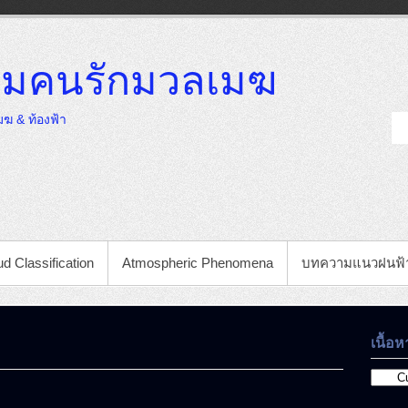
มคนรักมวลเมฆ
ฆ & ท้องฟ้า
d Classification
Atmospheric Phenomena
บทความแนวฝนฟ้
เนื้อห
เนื้อหา
ที่