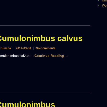
แสด
Wor
Cumulonimbus calvus
 Buncha
2014-03-30
No Comments
mulonimbus calvus …
Continue Reading →
Cumulonimbus