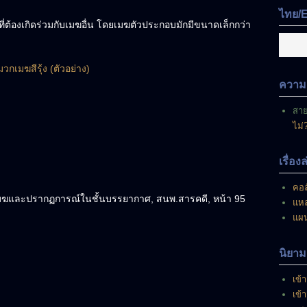
มี
ไทย/
อยู่
ี่ต้องเกิดร่วมกับเมฆอื่น โดยเมฆตัวประกอบมักมีขนาดเล็กกว่า
ณ
ขณะ
นี้
วกเมฆสีรุ้ง (ตัวอย่าง)
ความเ
สา
ไม่
เรื่อง
คอล
ือเมฆและปรากฏการณ์ในชั้นบรรยากาศ, สนพ.สารคดี, หน้า 95
แหล
แผ
นิยาม
เข้า
เข้