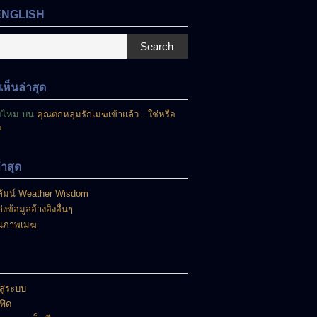
ENGLISH
Search
ห็นล่าสุด
ยไหม
บน
คุณตกหลุมรักเมฆเข้าแล้ว…ใช่หรือ
?
ล่าสุด
ัมน์ Weather Wisdom
่งข้อมูลอ้างอิงอื่นๆ
นภาพเมฆ
สู่ระบบ
าฟีด