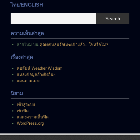
มี
ไทย/ENGLISH
อยู่
ณ
Search
ขณะ
นี้
ความเห็นล่าสุด
สายไหม
บน
คุณตกหลุมรักเมฆเข้าแล้ว…ใช่หรือไม่?
เรื่องล่าสุด
คอลัมน์ Weather Wisdom
แหล่งข้อมูลอ้างอิงอื่นๆ
แผนภาพเมฆ
นิยาม
เข้าสู่ระบบ
เข้าฟีด
แสดงความเห็นฟีด
WordPress.org