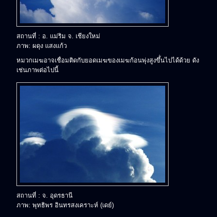
สถานที่ : อ. แม่ริม จ. เชียงใหม่
ภาพ: ผดุง แสงแก้ว
หมวกเมฆอาจเชื่อมติดกับยอดเมฆของเมฆก้อนพุ่งสูงขึ้่นไปได้ด้วย ดัง
เช่นภาพต่อไปนี้
สถานที่ : จ. อุดรธานี
ภาพ: พุทธิพร อินทรสงเคราะห์ (เดย์)