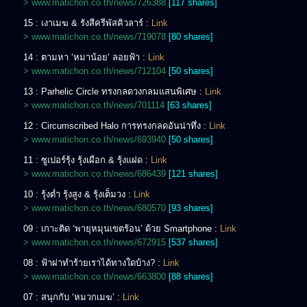
> www.matichon.co.th/news/726388
[117 shares]
15 : เงาเมฆ & รังสีครีพัสคิวลาร์ :
Link
> www.matichon.co.th/news/719078
[80 shares]
14 : ตามหา ‘หมาน้อย’ ลอยฟ้า :
Link
> www.matichon.co.th/news/712104
[50 shares]
13 : Parhelic Circle ทรงกลดวงกลมแสนพิเศษ :
Link
> www.matichon.co.th/news/701114
[63 shares]
12 : Circumscribed Halo การทรงกลดอันน่าทึ่ง :
Link
> www.matichon.co.th/news/693940
[50 shares]
11 : ซูเปอร์รุ้ง รุ้งเผือก & รุ้งแฝด :
Link
> www.matichon.co.th/news/686439
[121 shares]
10 : รุ้งต่ำ รุ้งสูง & รุ้งเต็มวง :
Link
> www.matichon.co.th/news/680570
[93 shares]
09 : เกาะติด ‘พายุหมุนเขตร้อน’ ด้วย Smartphone :
Link
> www.matichon.co.th/news/672915
[537 shares]
08 : ฟ้าผ่าทำร้ายเราได้ทางใดบ้าง? :
Link
> www.matichon.co.th/news/663800
[88 shares]
07 : สนุกกับ ‘หมวกเมฆ’ :
Link