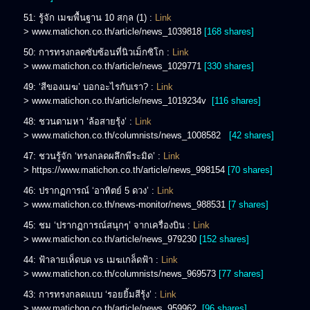
51: รู้จัก เมฆพื้นฐาน 10 สกุล (1) :
Link
> www.matichon.co.th/article/news_1039818
[168 shares]
50: การทรงกลดซับซ้อนที่นิวเม็กซิโก :
Link
> www.matichon.co.th/article/news_1029771
[330 shares]
49: ‘สีของเมฆ’ บอกอะไรกับเรา? :
Link
> www.matichon.co.th/article/news_1019234v
[116 shares]
48: ชวนตามหา ‘ล้อสายรุ้ง’ :
Link
> www.matichon.co.th/columnists/news_1008582
[42 shares]
47: ชวนรู้จัก ‘ทรงกลดผลึกพีระมิด’ :
Link
> https://www.matichon.co.th/article/news_998154
[70 shares]
46: ปรากฏการณ์ ‘อาทิตย์ 5 ดวง’ :
Link
> www.matichon.co.th/news-monitor/news_988531
[7 shares]
45: ชม ‘ปรากฏการณ์สนุกๆ’ จากเครื่องบิน :
Link
> www.matichon.co.th/article/news_979230
[152 shares]
44: ฟ้าลายเห็ดบด vs เมฆเกล็ดฟ้า :
Link
> www.matichon.co.th/columnists/news_969573
[77 shares]
43: การทรงกลดแบบ ‘รอยยิ้มสีรุ้ง’ :
Link
> www.matichon.co.th/article/news_959962
[96 shares]