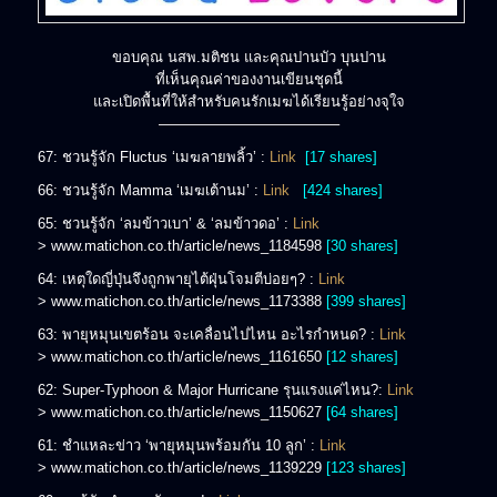
ขอบคุณ นสพ.มติชน และคุณปานบัว บุนปาน
ที่เห็นคุณค่าของงานเขียนชุดนี้
และเปิดพื้นที่ให้สำหรับคนรักเมฆได้เรียนรู้อย่างจุใจ
————————————–
67: ชวนรู้จัก Fluctus ‘เมฆลายพลิ้ว’ :
Link
[17 shares]
66: ชวนรู้จัก Mamma ‘เมฆเต้านม’ :
Link
[424 shares]
65: ชวนรู้จัก ‘ลมข้าวเบา’ & ‘ลมข้าวดอ’ :
Link
> www.matichon.co.th/article/news_1184598
[30 shares]
64: เหตุใดญี่ปุ่นจึงถูกพายุไต้ฝุ่นโจมตีบ่อยๆ? :
Link
> www.matichon.co.th/article/news_1173388
[399 shares]
63: พายุหมุนเขตร้อน จะเคลื่อนไปไหน อะไรกำหนด? :
Link
> www.matichon.co.th/article/news_1161650
[12 shares]
62: Super-Typhoon & Major Hurricane รุนแรงแค่ไหน?:
Link
> www.matichon.co.th/article/news_1150627
[ุ64 shares]
61: ชำแหละข่าว ‘พายุหมุนพร้อมกัน 10 ลูก’ :
Link
> www.matichon.co.th/article/news_1139229
[123 shares]