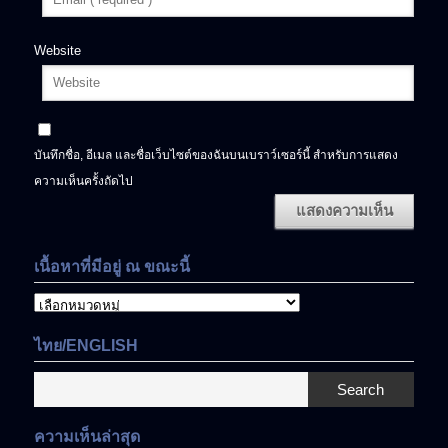
Website
บันทึกชื่อ, อีเมล และชื่อเว็บไซต์ของฉันบนเบราว์เซอร์นี้ สำหรับการแสดง
ความเห็นครั้งถัดไป
เนื้อหาที่มีอยู่ ณ ขณะนี้
เนื้อหา
ที่
มี
ไทย/ENGLISH
อยู่
ณ
Search
ขณะ
นี้
ความเห็นล่าสุด