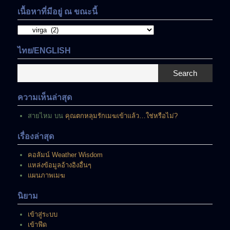
เนื้อหาที่มีอยู่ ณ ขณะนี้
เนื้อหา
ที่
มี
ไทย/ENGLISH
อยู่
ณ
Search
ขณะ
นี้
ความเห็นล่าสุด
สายไหม
บน
คุณตกหลุมรักเมฆเข้าแล้ว…ใช่หรือไม่?
เรื่องล่าสุด
คอลัมน์ Weather Wisdom
แหล่งข้อมูลอ้างอิงอื่นๆ
แผนภาพเมฆ
นิยาม
เข้าสู่ระบบ
เข้าฟีด