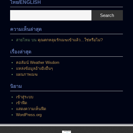
มี
ไทย/ENGLISH
อยู่
ณ
Search
ขณะ
นี้
ความเห็นล่าสุด
สายไหม
บน
คุณตกหลุมรักเมฆเข้าแล้ว…ใช่หรือไม่?
เรื่องล่าสุด
คอลัมน์ Weather Wisdom
แหล่งข้อมูลอ้างอิงอื่นๆ
แผนภาพเมฆ
นิยาม
เข้าสู่ระบบ
เข้าฟีด
แสดงความเห็นฟีด
WordPress.org