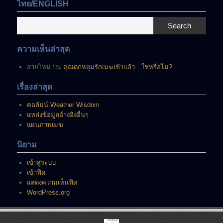
มี
ไทย/ENGLISH
อยู่
ณ
Search
ขณะ
นี้
ความเห็นล่าสุด
สายไหม
บน
คุณตกหลุมรักเมฆเข้าแล้ว…ใช่หรือไม่?
เรื่องล่าสุด
คอลัมน์ Weather Wisdom
แหล่งข้อมูลอ้างอิงอื่นๆ
แผนภาพเมฆ
นิยาม
เข้าสู่ระบบ
เข้าฟีด
แสดงความเห็นฟีด
WordPress.org