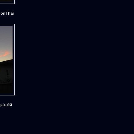
honThai
สมบัติ