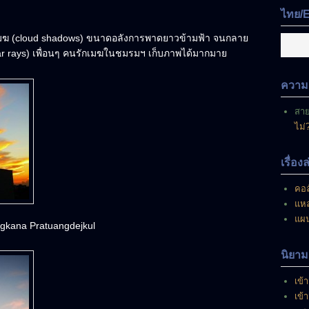
มี
ไทย/
อยู่
ณ
เมฆ (cloud shadows) ขนาดอลังการพาดยาวข้ามฟ้า จนกลาย
ขณะ
ular rays) เพื่อนๆ คนรักเมฆในชมรมฯ เก็บภาพได้มากมาย
นี้
ความเ
สา
ไม่
เรื่อง
คอล
แหล
แผ
gkana Pratuangdejkul
นิยาม
เข้า
เข้