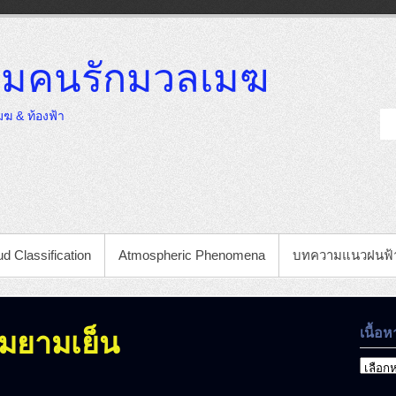
มคนรักมวลเมฆ
ฆ & ท้องฟ้า
d Classification
Atmospheric Phenomena
บทความแนวฝนฟ้
เนื้อห
ามยามเย็น
เนื้อหา
ที่