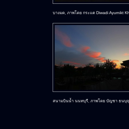
บางมด, ภาพโดย กระแต Diwadi Ayumikt K
สนามบินน้ำ นนทบุรี, ภาพโดย บัญชา ธนบุญ