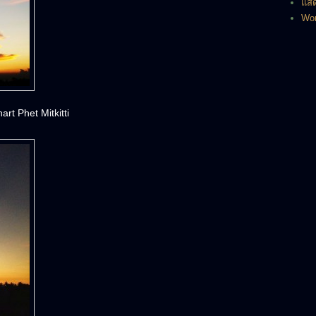
แสด
Wor
t Phet Mitkitti