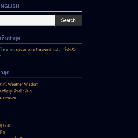
ENGLISH
Search
ห็นล่าสุด
ยไหม
บน
คุณตกหลุมรักเมฆเข้าแล้ว…ใช่หรือ
?
ล่าสุด
ัมน์ Weather Wisdom
่งข้อมูลอ้างอิงอื่นๆ
นภาพเมฆ
สู่ระบบ
าฟีด