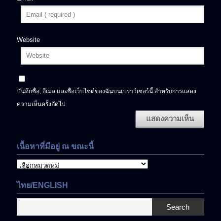
Website
บันทึกชื่อ, อีเมล และชื่อเว็บไซต์ของฉันบนเบราว์เซอร์นี้ สำหรับการแสดง
ความเห็นครั้งถัดไป
เนื้อหาที่มีอยู่ ณ ขณะนี้
เนื้อหา
ที่
มี
ไทย/ENGLISH
อยู่
ณ
Search
ขณะ