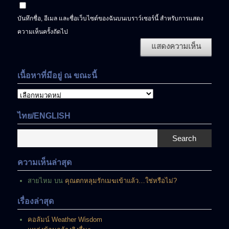
บันทึกชื่อ, อีเมล และชื่อเว็บไซต์ของฉันบนเบราว์เซอร์นี้ สำหรับการแสดง
ความเห็นครั้งถัดไป
เนื้อหาที่มีอยู่ ณ ขณะนี้
เนื้อหา
ที่
มี
ไทย/ENGLISH
อยู่
ณ
Search
ขณะ
นี้
ความเห็นล่าสุด
สายไหม
บน
คุณตกหลุมรักเมฆเข้าแล้ว…ใช่หรือไม่?
เรื่องล่าสุด
คอลัมน์ Weather Wisdom