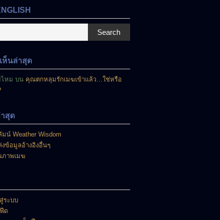
ENGLISH
Search
ห็นล่าสุด
ยไหม
บน
คุณตกหลุมรักเมฆเข้าแล้ว…ใช่หรือ
?
ล่าสุด
ัมน์ Weather Wisdom
่งข้อมูลอ้างอิงอื่นๆ
นภาพเมฆ
สู่ระบบ
าฟีด