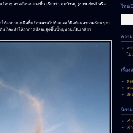
มี
นร้อนๆ อาจเกิดลมงวงขึ้น เรียกว่า ลมบ้าหมู (dust devil หรือ
ไทย/
อยู่
ณ
ขณะ
ำให้อากาศเหนือพื้นร้อนตามไปด้วย ผลก็คือก้อนอากาศร้อนๆ จะ
นี้
ับ ก็จะทำให้อากาศที่ลอยสูงขึ้นนี้หมุนวนเป็นเกลียว
ความเ
สา
ไม่
เรื่อง
คอล
แหล
แผ
นิยาม
เข้า
เข้