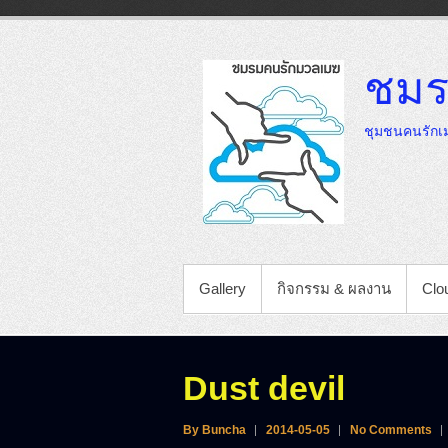
Skip
to
content
ชมร
ชุมชนคนรักเม
PRIMARY MENU
Gallery
กิจกรรม & ผลงาน
Clou
Dust devil
By Buncha
2014-05-05
No Comments