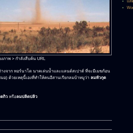
แสด
Wor
องภาพ > กำลังสืบค้น URL
่งต่างจาก ทอร์นาโด นาคเล่นน้ำและแลนด์สเปาต์ ที่จะมีเมฆก้อน
) ด้วยเหตุนี้เองที่ทำให้คนอีสานเรียกลมบ้าหมูว่า
ลมหัวกุด
ิดกิว
หรือ
ลมปลิดปลิว