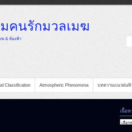
มคนรักมวลเมฆ
ฆ & ท้องฟ้า
d Classification
Atmospheric Phenomena
บทความแนวฝนฟ้
เนื้อห
เนื้อหา
ที่