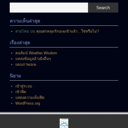
ณ
Search
ขณะ
นี้
ความเห็นล่าสุด
สายไหม
บน
คุณตกหลุมรักเมฆเข้าแล้ว…ใช่หรือไม่?
เรื่องล่าสุด
คอลัมน์ Weather Wisdom
แหล่งข้อมูลอ้างอิงอื่นๆ
แผนภาพเมฆ
นิยาม
เข้าสู่ระบบ
เข้าฟีด
แสดงความเห็นฟีด
WordPress.org