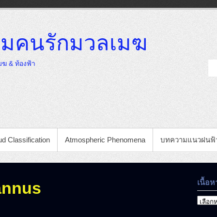
มคนรักมวลเมฆ
ฆ & ท้องฟ้า
d Classification
Atmospheric Phenomena
บทความแนวฝนฟ้
เนื้อห
annus
เนื้อหา
ที่