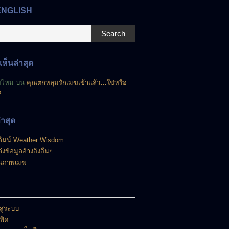
ENGLISH
Search
ห็นล่าสุด
ยไหม
บน
คุณตกหลุมรักเมฆเข้าแล้ว…ใช่หรือ
?
ล่าสุด
ัมน์ Weather Wisdom
่งข้อมูลอ้างอิงอื่นๆ
นภาพเมฆ
สู่ระบบ
าฟีด