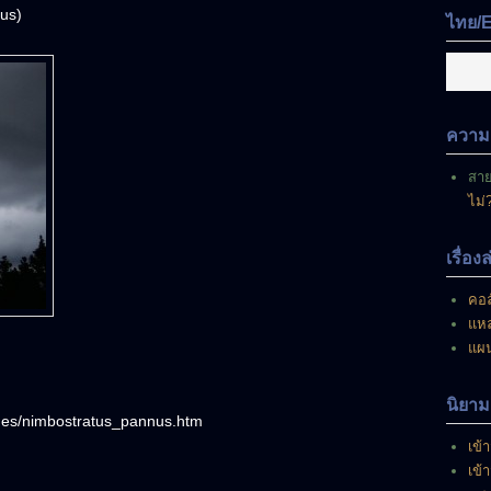
มี
us)
ไทย/
อยู่
ณ
ขณะ
นี้
ความเ
สา
ไม่
เรื่อง
คอล
แหล
แผ
นิยาม
ages/nimbostratus_pannus.htm
เข้า
เข้