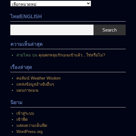
เนื้อหา
ที่
มี
ไทย/ENGLISH
อยู่
ณ
Search
ขณะ
นี้
ความเห็นล่าสุด
สายไหม
บน
คุณตกหลุมรักเมฆเข้าแล้ว…ใช่หรือไม่?
เรื่องล่าสุด
คอลัมน์ Weather Wisdom
แหล่งข้อมูลอ้างอิงอื่นๆ
แผนภาพเมฆ
นิยาม
เข้าสู่ระบบ
เข้าฟีด
แสดงความเห็นฟีด
WordPress.org