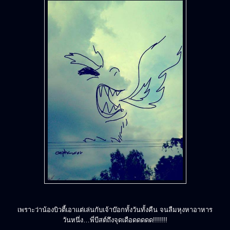
เพราะว่าน้องบิวตี้เอาแต่เล่นกับเจ้าบ๊อกทั้งวันทั้งคืน จนลืมหุงหาอาหาร
วันหนึ่ง…พี่บีสต์ถึงจุดเดือดดดดด!!!!!!!