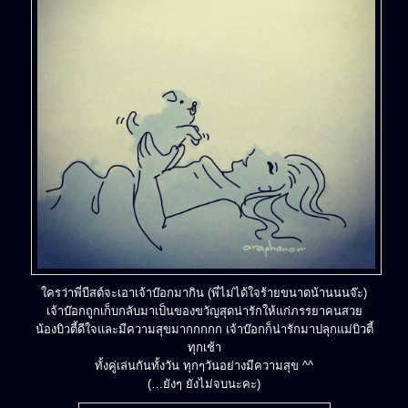
ใครว่าพี่บีสต์จะเอาเจ้าบ๊อกมากิน (พี่ไม่ได้ใจร้ายขนาดน้านนนจ๊ะ)
เจ้าบ๊อกถูกเก็บกลับมาเป็นของขวัญสุดน่ารักให้แก่ภรรยาคนสวย
น้องบิวตี้ดีใจและมีความสุขมากกกกก เจ้าบ๊อกก็น่ารักมาปลุกแม่บิวตี้
ทุกเช้า
ทั้งคู่เล่นกันทั้งวัน ทุกๆวันอย่างมีความสุข ^^
(…ยังๆ ยังไม่จบนะคะ)