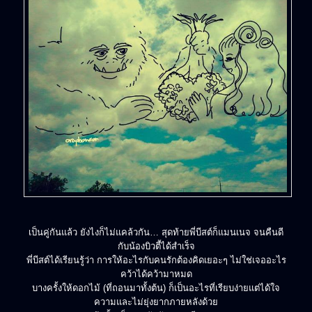
เป็นคู่กันแล้ว ยังไงก็ไม่แคล้วกัน… สุดท้ายพี่บีสต์ก็แมนเนจ จนคืนดี
กับน้องบิวตี้ได้สำเร็จ
พี่บีสต์ได้เรียนรู้ว่า การให้อะไรกับคนรักต้องคิดเยอะๆ ไม่ใช่เจออะไร
คว้าได้คว้ามาหมด
บางครั้งให้ดอกไม้ (ที่ถอนมาทั้งต้น) ก็เป็นอะไรที่เรียบง่ายแต่ได้ใจ
ความและไม่ยุ่งยากภายหลังด้วย