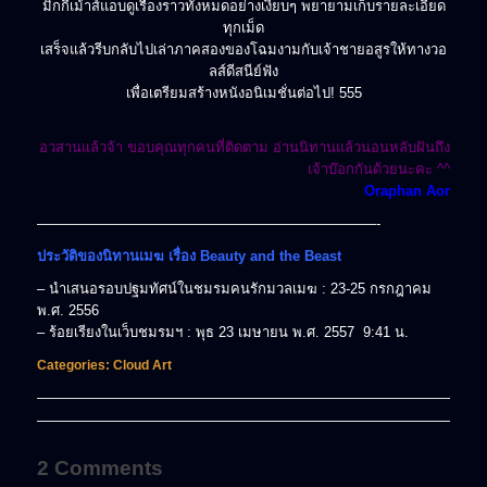
มิกกี้เม้าส์แอบดูเรื่องราวทั้งหมดอย่างเงียบๆ พยายามเก็บรายละเอียด
ทุกเม็ด
เสร็จแล้วรีบกลับไปเล่าภาคสองของโฉมงามกับเจ้าชายอสูรให้ทางวอ
ลส์ดีสนีย์ฟัง
เพื่อเตรียมสร้างหนังอนิเมชั่นต่อไป! 555
อวสานแล้วจ้า ขอบคุณทุกคนที่ติดตาม อ่านนิทานแล้วนอนหลับฝันถึง
เจ้าบ๊อกกันด้วยนะคะ ^^
Oraphan Aor
————————————————————————-
ประวัติของนิทานเมฆ เรื่อง Beauty and the Beast
– นำเสนอรอบปฐมทัศน์ในชมรมคนรักมวลเมฆ : 23-25 กรกฎาคม
พ.ศ. 2556
– ร้อยเรียงในเว็บชมรมฯ : พุธ 23 เมษายน พ.ศ. 2557 9:41 น.
Categories:
Cloud Art
2 Comments