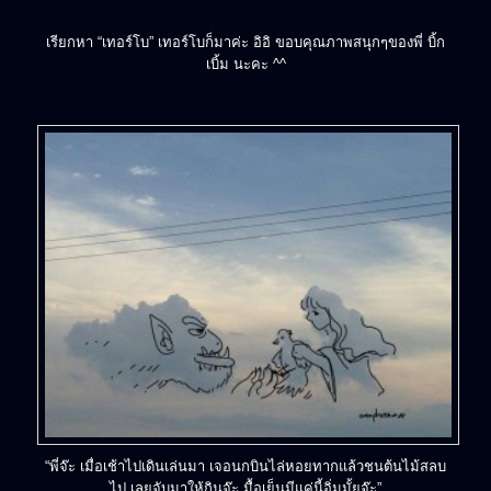
เรียกหา “เทอร์โบ” เทอร์โบก็มาค่ะ อิอิ ขอบคุณภาพสนุกๆของพี่ บิ้ก
เบิ้ม นะคะ ^^
“พี่จ๊ะ เมื่อเช้าไปเดินเล่นมา เจอนกบินไล่หอยทากแล้วชนต้นไม้สลบ
ไป เลยจับมาให้กินจ๊ะ มื้อเย็นมีแค่นี้อิ่มมั้ยจ๊ะ”