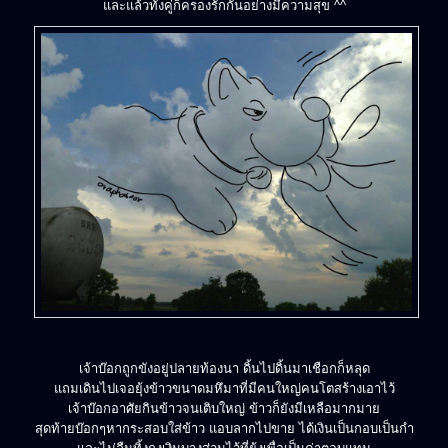
และแล้วทั้งคู่ก็ครองรักกันอย่างมีความสุข ^^
เจ้าบ๊อกถูกขังอยู่ปลายท้องนา ดิ้นไปดิ้นมาเชือกก็หลุด
แถมเดินไปเจอยุ้งข้าวขนาดมหึมาที่มีคนใหญ่คนโตสร้างเอาไว้
เจ้าบ๊อกอาศัยกินข้าวจนเติบใหญ่ ข้าวก็ยังมีเหลือมากมาย
สุดท้ายบ๊อกๆหากระสอบใส่ข้าว แอบลากไปขาย ได้เงินเป็นกอบเป็นกำ