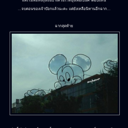
และไม่ลืมทิ้งถุงเงินบางส่วนไว้ที่ยุ้งเพื่อเป็นค่าตอบแทน
…จบตอนของเจ้าบ๊อกแล้วนะคะ แต่ยังเหลือนิทานอีกฉาก…
ฉากสุดท้าย