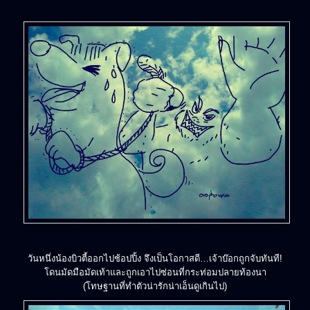
วันหนึ่งน้องบิวตี้ออกไปช้อปปิ้ง จึงเป็นโอกาสดี…เจ้าบ๊อกถูกจับทันที!
โดนมัดมือมัดเท้าและถูกเอาไปซ่อนที่กระท่อมปลายท้องนา
(โทษฐานที่ทำตัวน่ารักน่าเอ็นดูเกินไป)