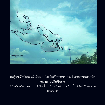
พอรู้ว่าเจ้าบ๊อกสุดที่เลิฟหายไป บิวตี้ใจสลาย กระโดดลงจากฟากฟ้า
หมายจะปลิดชีพตน
พี่บีสต์ตกใจมากกกก!!! รีบเอื้อมมือคว้าตัวนางอันเป็นที่รักไว้ได้อย่าง
หวุดหวิด