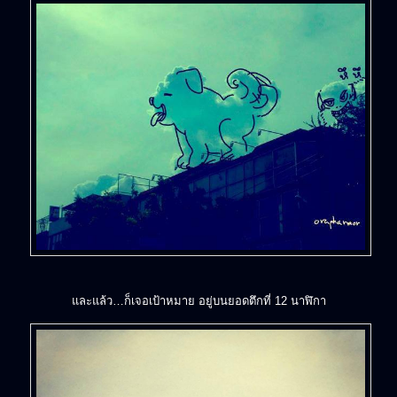
และแล้ว…ก็เจอเป้าหมาย อยู่บนยอดตึกที่ 12 นาฬิกา