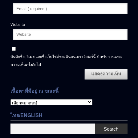
Website
บันทึกชื่อ, อีเมล และชื่อเว็บไซต์ของฉันบนเบราว์เซอร์นี้ สำหรับการแสดง
ความเห็นครั้งถัดไป
เนื้อหาที่มีอยู่ ณ ขณะนี้
เนื้อหา
ที่
มี
ไทย/ENGLISH
อยู่
ณ
Search
ขณะ