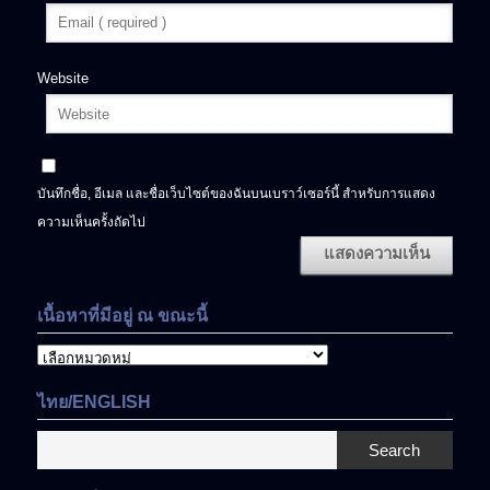
Website
บันทึกชื่อ, อีเมล และชื่อเว็บไซต์ของฉันบนเบราว์เซอร์นี้ สำหรับการแสดง
ความเห็นครั้งถัดไป
เนื้อหาที่มีอยู่ ณ ขณะนี้
เนื้อหา
ที่
มี
ไทย/ENGLISH
อยู่
ณ
Search
ขณะ
นี้